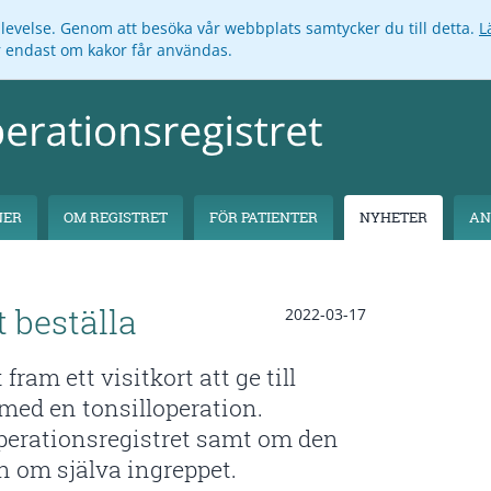
pplevelse. Genom att besöka vår webbplats samtycker du till detta.
L
ar endast om kakor får användas.
NER
OM REGISTRET
FÖR PATIENTER
NYHETER
AN
t beställa
2022-03-17
fram ett visitkort att ge till
 med en tonsilloperation.
operationsregistret samt om den
n om själva ingreppet.