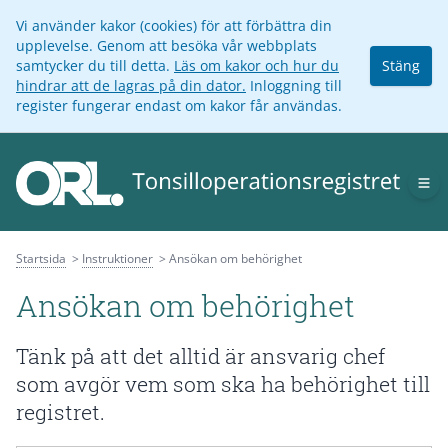
Vi använder kakor (cookies) för att förbättra din
upplevelse. Genom att besöka vår webbplats
samtycker du till detta.
Läs om kakor och hur du
Stäng
hindrar att de lagras på din dator.
Inloggning till
register fungerar endast om kakor får användas.
Op
Startsida
Instruktioner
Ansökan om behörighet
Ansökan om behörighet
Tänk på att det alltid är ansvarig chef
som avgör vem som ska ha behörighet till
registret.