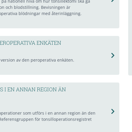
å nationell nivå om hur tonsillektomi ska gå
ion och blodstillning. Bevisningen är
toperativa blödningar med återinläggning.
PEROPERATIVA ENKÄTEN
 version av den peroperativa enkäten.
S I EN ANNAN REGION ÄN
operationer som utförs i en annan region än den
Referensgruppen för tonsilloperationsregistret