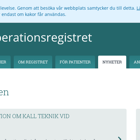
pplevelse. Genom att besöka vår webbplats samtycker du till detta.
L
ar endast om kakor får användas.
NER
OM REGISTRET
FÖR PATIENTER
NYHETER
AN
en
ON OM KALL TEKNIK VID