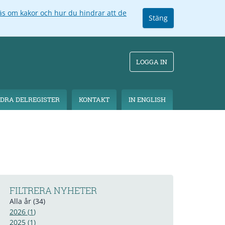
äs om kakor och hur du hindrar att de
Stäng
LOGGA IN
DRA DELREGISTER
KONTAKT
IN ENGLISH
FILTRERA NYHETER
Alla år
(
34
)
2026
(
1
)
2025
(
1
)