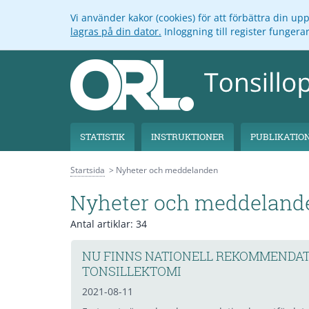
Vi använder kakor (cookies) för att förbättra din u
lagras på din dator.
Inloggning till register funger
STATISTIK
INSTRUKTIONER
PUBLIKATIO
Startsida
Nyheter och meddelanden
Nyheter och meddeland
Antal artiklar:
34
NU FINNS NATIONELL REKOMMENDATI
TONSILLEKTOMI
2021-08-11